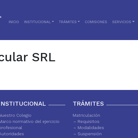
INICIO
INSTITUCIONAL
TRÁMITES
COMISIONES
SERVICIOS
cular SRL
INSTITUCIONAL
TRÁMITES
Nuestro Colegio
Matriculación
Marco normativo del ejercicio
Requisitos
profesional
Modalidades
Autoridades
Suspensión