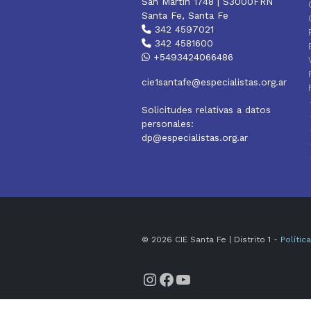
San Martín 1748 | S3000FRN
Santa Fe, Santa Fe
342 4597021
342 4581600
+5493424066486
cie1santafe@especialistas.org.ar
Solicitudes relativas a datos
personales:
dp@especialistas.org.ar
© 2026 CIE Santa Fe | Distrito 1 -
Polític
Instagram
Facebook
YouTube