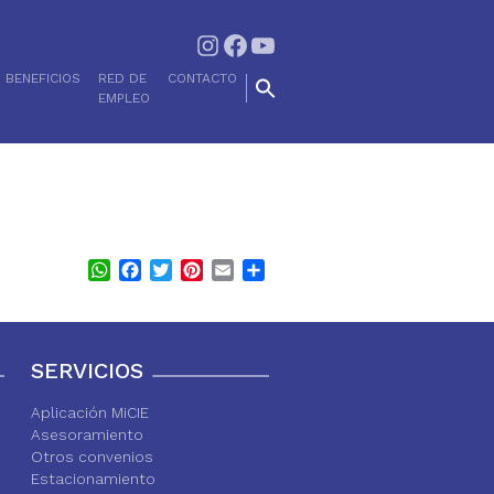
Instagram
Facebook
YouTube
BENEFICIOS
RED DE
CONTACTO
EMPLEO
WhatsApp
Facebook
Twitter
Pinterest
Email
Share
SERVICIOS
Aplicación MiCIE
Asesoramiento
Otros convenios
Estacionamiento