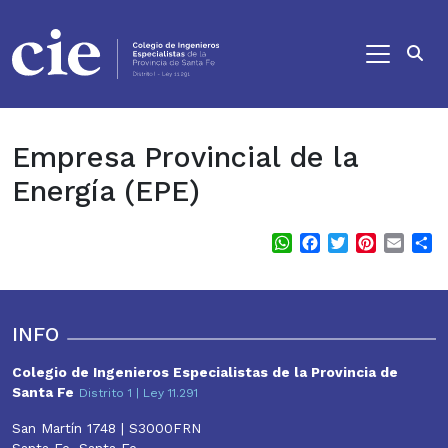
Ir al contenido principal
Empresa Provincial de la
Energía (EPE)
WhatsApp
Facebook
Twitter
Pinterest
Email
S
INFO
Colegio de Ingenieros Especialistas de la Provincia de
Santa Fe
Distrito 1 | Ley 11.291
San Martín 1748 | S3000FRN
Santa Fe, Santa Fe