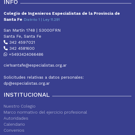
p
o
r
e
INFO
p
k
s
t
Colegio de Ingenieros Especialistas de la Provincia de
Santa Fe
Distrito 1 | Ley 11.291
San Martín 1748 | S3000FRN
Santa Fe, Santa Fe
342 4597021
342 4581600
+5493424066486
cie1santafe@especialistas.org.ar
Solicitudes relativas a datos personales:
dp@especialistas.org.ar
INSTITUCIONAL
Nuestro Colegio
Marco normativo del ejercicio profesional
Autoridades
Calendario
Convenios