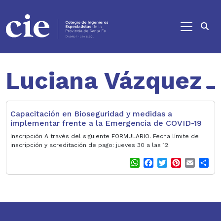
Ir al contenido principal
Luciana Vázquez
Capacitación en Bioseguridad y medidas a
implementar frente a la Emergencia de COVID-19
Inscripción A través del siguiente FORMULARIO. Fecha límite de
inscripción y acreditación de pago: jueves 30 a las 12.
W
F
T
P
E
S
h
a
w
i
m
h
a
c
i
n
a
a
t
e
t
t
i
r
s
b
t
e
l
e
A
o
e
r