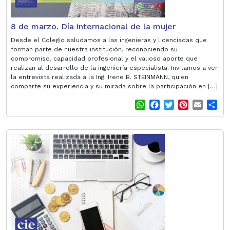
8 de marzo. Día internacional de la mujer
Desde el Colegio saludamos a las ingenieras y licenciadas que
forman parte de nuestra institución, reconociendo su
compromiso, capacidad profesional y el valioso aporte que
realizan al desarrollo de la ingeniería especialista. Invitamos a ver
la entrevista realizada a la Ing. Irene B. STEINMANN, quien
comparte su experiencia y su mirada sobre la participación en […]
W
F
T
P
E
S
h
a
w
i
m
h
a
c
i
n
a
a
t
e
t
t
i
r
s
b
t
e
l
e
A
o
e
r
p
o
r
e
p
k
s
t