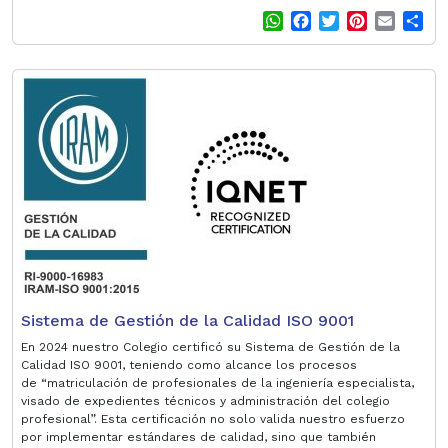
W
F
T
P
E
S
h
a
w
i
m
h
a
c
i
n
a
a
t
e
t
t
i
r
s
b
t
e
l
e
A
o
e
r
p
o
r
e
p
k
s
t
Sistema de Gestión de la Calidad ISO 9001
En 2024 nuestro Colegio certificó su Sistema de Gestión de la
Calidad ISO 9001, teniendo como alcance los procesos
de “matriculación de profesionales de la ingeniería especialista,
visado de expedientes técnicos y administración del colegio
profesional”. Esta certificación no solo valida nuestro esfuerzo
por implementar estándares de calidad, sino que también