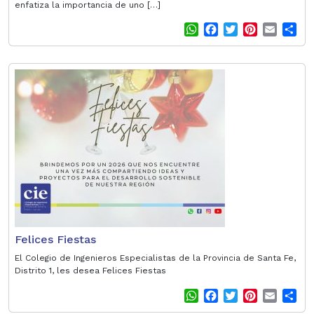
enfatiza la importancia de uno […]
W
F
T
P
E
S
h
a
w
i
m
h
a
c
i
n
a
a
t
e
t
t
i
r
s
b
t
e
l
e
A
o
e
r
p
o
r
e
p
k
s
t
Felices Fiestas
El Colegio de Ingenieros Especialistas de la Provincia de Santa Fe,
Distrito 1, les desea Felices Fiestas
W
F
T
P
E
S
h
a
w
i
m
h