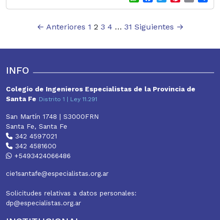
h
a
w
i
m
h
a
c
i
n
a
a
Paginación
←
Anteriores
1
2
3
4
…
31
Siguientes
t
e
t
→
t
i
r
s
b
t
e
l
e
de
A
o
e
r
entradas
p
o
r
e
p
k
s
INFO
t
Colegio de Ingenieros Especialistas de la Provincia de
Santa Fe
Distrito 1 | Ley 11.291
San Martín 1748 | S3000FRN
Santa Fe, Santa Fe
342 4597021
342 4581600
+5493424066486
cie1santafe@especialistas.org.ar
Solicitudes relativas a datos personales:
dp@especialistas.org.ar