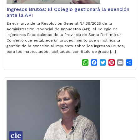
Ingresos Brutos: El Colegio gestionará la exención
ante la API
En el marco de la Resolución General N.º 39/2025 de la
Administración Provincial de Impuestos (API), el Colegio de
Ingenieros Especialistas de la Provincia de Santa Fe firmó un
Convenio que establece un procedimiento que simplifica la
gestión de la exención al Impuesto sobre los Ingresos Brutos,
para los matriculados habilitados, con título de grado […]
W
F
T
P
E
S
h
a
w
i
m
h
a
c
i
n
a
a
t
e
t
t
i
r
s
b
t
e
l
e
A
o
e
r
p
o
r
e
p
k
s
t