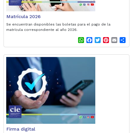
Matrícula 2026
Se encuentran disponibles las boletas para el pago de la
matrícula correspondiente al año 2026.
W
F
T
P
E
S
h
a
w
i
m
h
a
c
i
n
a
a
t
e
t
t
i
r
s
b
t
e
l
e
A
o
e
r
p
o
r
e
p
k
s
t
Firma digital