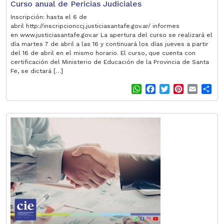
Curso anual de Pericias Judiciales
Inscripción: hasta el 6 de
abril http://inscripcionccj.justiciasantafe.gov.ar/ informes
en www.justiciasantafe.gov.ar La apertura del curso se realizará el
día martes 7 de abril a las 16 y continuará los días jueves a partir
del 16 de abril en el mismo horario. El curso, que cuenta con
certificación del Ministerio de Educación de la Provincia de Santa
Fe, se dictará […]
W
F
T
P
E
S
h
a
w
i
m
h
a
c
i
n
a
a
t
e
t
t
i
r
s
b
t
e
l
e
A
o
e
r
p
o
r
e
p
k
s
t