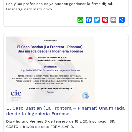
Los y las profesionales ya pueden gestionar la firma digital.
Descargá este instructivo
W
F
T
P
E
S
h
a
w
i
m
h
a
c
i
n
a
a
t
e
t
t
i
r
s
b
t
e
l
e
A
o
e
r
p
o
r
e
p
k
s
t
El Caso Bastian (La Frontera – Pinamar) Una mirada
desde la Ingeniería Forense
Día y horario Viernes 6 de febrero de 18 a 20. Inscripción SIN
COSTO a través de este FORMULARIO.