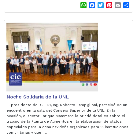
W
F
T
P
E
S
h
a
w
i
m
h
a
c
i
n
a
a
t
e
t
t
i
r
s
b
t
e
l
e
A
o
e
r
p
o
r
e
p
k
s
t
Noche Solidaria de la UNL
El presidente del CIE D1, Ing. Roberto Pampiglioni, participó de un
encuentro en la sala del Consejo Superior de la UNL. En la
ocasión, el rector Enrique Mammarella brindó detalles sobre el
trabajo de la Planta de Alimentos en la elaboración de platos
especiales para la cena navideña organizada para 15 instituciones
comunitarias y que […]