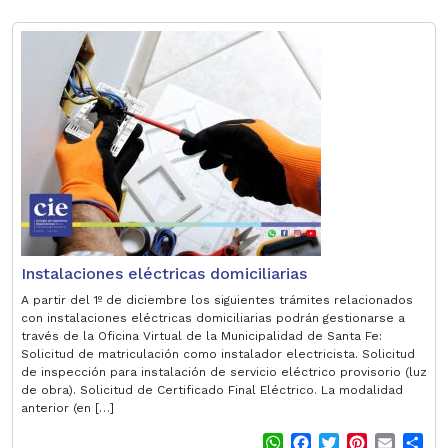
a
c
i
n
a
a
t
e
t
t
i
r
s
b
t
e
l
e
A
o
e
r
p
o
r
e
p
k
s
t
Instalaciones eléctricas domiciliarias
A partir del 1º de diciembre los siguientes trámites relacionados
con instalaciones eléctricas domiciliarias podrán gestionarse a
través de la Oficina Virtual de la Municipalidad de Santa Fe:
Solicitud de matriculación como instalador electricista. Solicitud
de inspección para instalación de servicio eléctrico provisorio (luz
de obra). Solicitud de Certificado Final Eléctrico. La modalidad
anterior (en […]
W
F
T
P
E
S