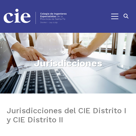
Ir al contenido principal
Jurisdicciones
Jurisdicciones del CIE Distrito I
y CIE Distrito II