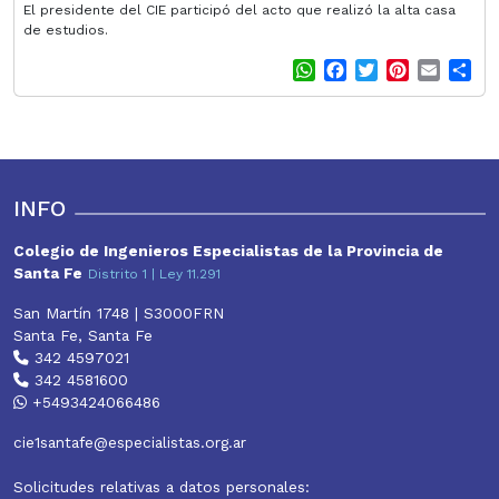
El presidente del CIE participó del acto que realizó la alta casa
de estudios.
W
F
T
P
E
S
h
a
w
i
m
h
a
c
i
n
a
a
t
e
t
t
i
r
s
b
t
e
l
e
A
o
e
r
p
o
r
e
INFO
p
k
s
t
Colegio de Ingenieros Especialistas de la Provincia de
Santa Fe
Distrito 1 | Ley 11.291
San Martín 1748 | S3000FRN
Santa Fe, Santa Fe
342 4597021
342 4581600
+5493424066486
cie1santafe@especialistas.org.ar
Solicitudes relativas a datos personales: