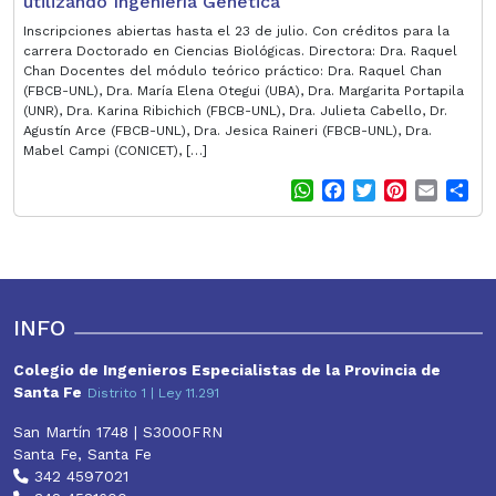
utilizando Ingeniería Genética
Inscripciones abiertas hasta el 23 de julio. Con créditos para la
carrera Doctorado en Ciencias Biológicas. Directora: Dra. Raquel
Chan Docentes del módulo teórico práctico: Dra. Raquel Chan
(FBCB-UNL), Dra. María Elena Otegui (UBA), Dra. Margarita Portapila
(UNR), Dra. Karina Ribichich (FBCB-UNL), Dra. Julieta Cabello, Dr.
Agustín Arce (FBCB-UNL), Dra. Jesica Raineri (FBCB-UNL), Dra.
Mabel Campi (CONICET), […]
W
F
T
P
E
S
h
a
w
i
m
h
a
c
i
n
a
a
t
e
t
t
i
r
s
b
t
e
l
e
A
o
e
r
p
o
r
e
INFO
p
k
s
t
Colegio de Ingenieros Especialistas de la Provincia de
Santa Fe
Distrito 1 | Ley 11.291
San Martín 1748 | S3000FRN
Santa Fe, Santa Fe
342 4597021