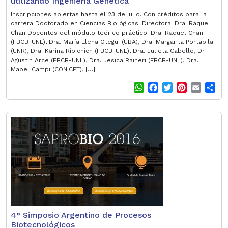
utilizando Ingeniería Genética
Inscripciones abiertas hasta el 23 de julio. Con créditos para la
carrera Doctorado en Ciencias Biológicas. Directora: Dra. Raquel
Chan Docentes del módulo teórico práctico: Dra. Raquel Chan
(FBCB-UNL), Dra. María Elena Otegui (UBA), Dra. Margarita Portapila
(UNR), Dra. Karina Ribichich (FBCB-UNL), Dra. Julieta Cabello, Dr.
Agustín Arce (FBCB-UNL), Dra. Jesica Raineri (FBCB-UNL), Dra.
Mabel Campi (CONICET), […]
W
F
T
P
E
S
h
a
w
i
m
h
a
c
i
n
a
a
t
e
t
t
i
r
s
b
t
e
l
e
A
o
e
r
p
o
r
e
p
k
s
t
4° Simposio Argentino de Procesos
Biotecnológicos