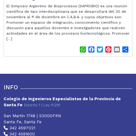
El Simposio Argentino de Bioprocesos (SAPROBIO) es una reunión
científica de tipo interdisciplinaria que se desarrollará del 30 de
noviembre al 1º de diciembre en C.A.B.A. y cuyos objetivos son:
Promover un espacio de integración, conocimiento científico y
discusión para aquellos docentes e investigadores que realicen
actividades en el área de los procesos biotecnológicos. Promover
[…]
W
F
T
P
E
S
h
a
w
i
m
h
a
c
i
n
a
a
t
e
t
t
i
r
s
b
t
e
l
e
A
o
e
r
p
o
r
e
INFO
p
k
s
t
Colegio de Ingenieros Especialistas de la Provincia de
Santa Fe
Distrito 1 | Ley 11.291
San Martín 1748 | S3000FRN
Santa Fe, Santa Fe
342 4597021
342 4581600