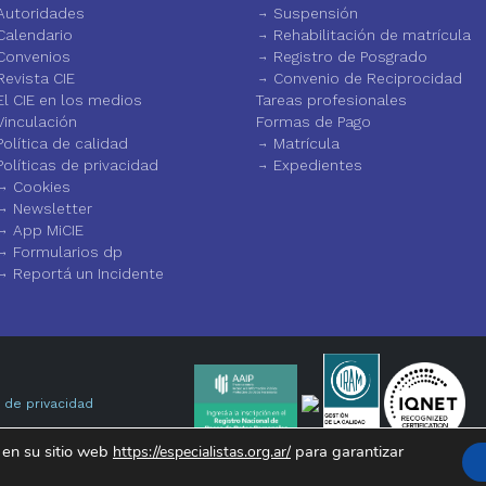
Autoridades
Suspensión
Calendario
Rehabilitación de matrícula
Convenios
Registro de Posgrado
Revista CIE
Convenio de Reciprocidad
El CIE en los medios
Tareas profesionales
Vinculación
Formas de Pago
Política de calidad
Matrícula
Políticas de privacidad
Expedientes
Cookies
Newsletter
App MiCIE
Formularios dp
Reportá un Incidente
a de privacidad
 en su sitio web
para garantizar
https://especialistas.org.ar/