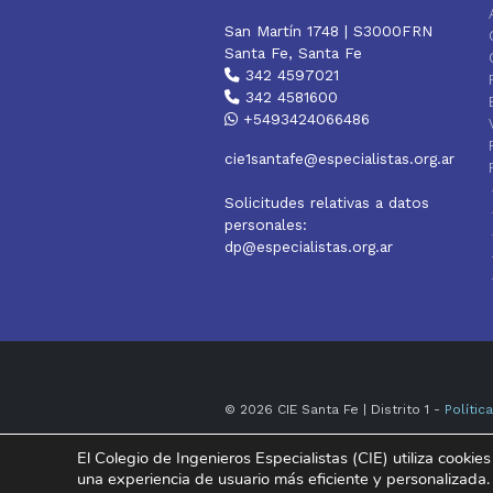
San Martín 1748 | S3000FRN
Santa Fe, Santa Fe
342 4597021
342 4581600
+5493424066486
cie1santafe@especialistas.org.ar
Solicitudes relativas a datos
personales:
dp@especialistas.org.ar
© 2026 CIE Santa Fe | Distrito 1 -
Polític
El Colegio de Ingenieros Especialistas (CIE) utiliza cookies
Instagram
Facebook
YouTube
una experiencia de usuario más eficiente y personalizada.