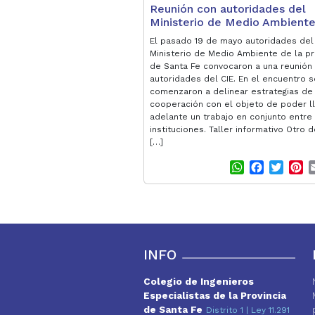
Reunión con autoridades del
Ministerio de Medio Ambient
El pasado 19 de mayo autoridades del
Ministerio de Medio Ambiente de la pr
de Santa Fe convocaron a una reunión
autoridades del CIE. En el encuentro s
comenzaron a delinear estrategias de
cooperación con el objeto de poder l
adelante un trabajo en conjunto entr
instituciones. Taller informativo Otro d
[…]
W
F
T
P
h
a
w
i
a
c
i
n
t
e
t
t
s
b
t
e
A
o
e
r
p
o
r
e
INFO
p
k
s
t
Colegio de Ingenieros
Especialistas de la Provincia
de Santa Fe
Distrito 1 | Ley 11.291