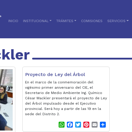
INICIO
INSTITUCIONAL
TRÁMITES
COMISIONES
SERVICIOS
kler
Proyecto de Ley del Árbol
En el marco de la conmemoración del
vigésimo primer aniversario del CIE, el
Secretario de Medio Ambiente Ing. Químico
César Mackler presentará el proyecto de Ley
del Árbol impulsado desde el Ejecutivo
provincial. Será hoy a partir de las 19 en la
sede del Distrito 2.
W
F
T
P
E
S
h
a
w
i
m
h