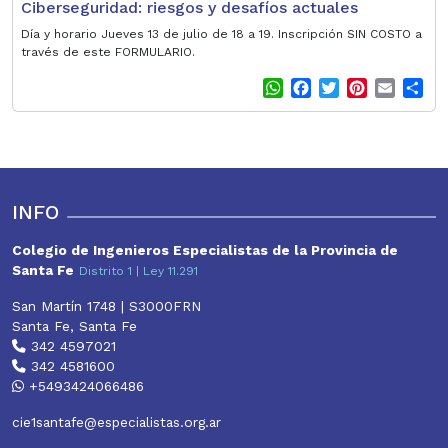
Ciberseguridad: riesgos y desafíos actuales
Día y horario Jueves 13 de julio de 18 a 19. Inscripción SIN COSTO a
través de este FORMULARIO.
W
F
T
P
E
S
h
a
w
i
m
h
a
c
i
n
a
a
t
e
t
t
i
r
s
b
t
e
l
e
A
o
e
r
p
o
r
e
INFO
p
k
s
t
Colegio de Ingenieros Especialistas de la Provincia de
Santa Fe
Distrito 1 | Ley 11.291
San Martín 1748 | S3000FRN
Santa Fe, Santa Fe
342 4597021
342 4581600
+5493424066486
cie1santafe@especialistas.org.ar