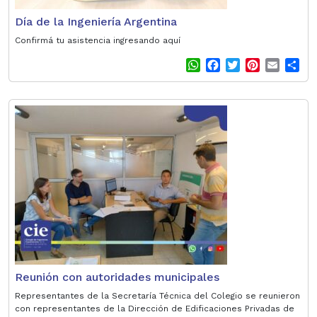
Día de la Ingeniería Argentina
Confirmá tu asistencia ingresando aquí
W
F
T
P
E
S
h
a
w
i
m
h
a
c
i
n
a
a
t
e
t
t
i
r
s
b
t
e
l
e
A
o
e
r
p
o
r
e
p
k
s
t
Reunión con autoridades municipales
Representantes de la Secretaría Técnica del Colegio se reunieron
con representantes de la Dirección de Edificaciones Privadas de