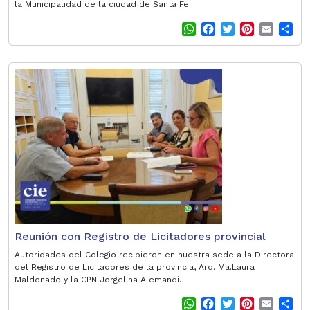
la Municipalidad de la ciudad de Santa Fe.
W
F
T
P
E
S
h
a
w
i
m
h
a
c
i
n
a
a
t
e
t
t
i
r
s
b
t
e
l
e
A
o
e
r
p
o
r
e
p
k
s
t
Reunión con Registro de Licitadores provincial
Autoridades del Colegio recibieron en nuestra sede a la Directora
del Registro de Licitadores de la provincia, Arq. Ma.Laura
Maldonado y la CPN Jorgelina Alemandi.
W
F
T
P
E
S