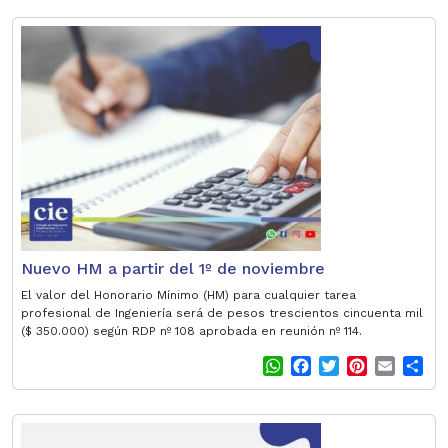
a
c
i
n
a
a
t
e
t
t
i
r
s
b
t
e
l
e
A
o
e
r
p
o
r
e
p
k
s
t
Nuevo HM a partir del 1º de noviembre
El valor del Honorario Mínimo (HM) para cualquier tarea
profesional de Ingeniería será de pesos trescientos cincuenta mil
($ 350.000) según RDP nº 108 aprobada en reunión nº 114.
W
F
T
P
E
S
h
a
w
i
m
h
a
c
i
n
a
a
t
e
t
t
i
r
s
b
t
e
l
e