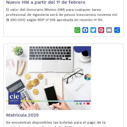
Nuevo HM a partir del 1º de febrero
El valor del Honorario Mínimo (HM) para cualquier tarea
profesional de Ingeniería será de pesos trescientos noventa mil
($ 390.000) según RDP nº 108 aprobada en reunión nº 114.
W
F
T
P
E
S
h
a
w
i
m
h
a
c
i
n
a
a
t
e
t
t
i
r
s
b
t
e
l
e
A
o
e
r
p
o
r
e
p
k
s
t
Matrícula 2025
Se encuentran disponibles las boletas para el pago de la