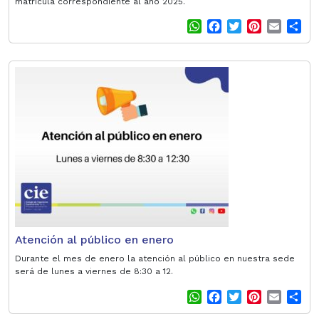
matrícula correspondiente al año 2025.
W
F
T
P
E
S
h
a
w
i
m
h
a
c
i
n
a
a
t
e
t
t
i
r
s
b
t
e
l
e
A
o
e
r
p
o
r
e
p
k
s
t
Atención al público en enero
Durante el mes de enero la atención al público en nuestra sede
será de lunes a viernes de 8:30 a 12.
W
F
T
P
E
S
h
a
w
i
m
h