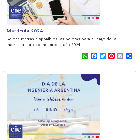
Matrícula 2024
Se encuentran disponibles las boletas para el pago de la
matrícula correspondiente al año 2024.
W
F
T
P
E
S
h
a
w
i
m
h
a
c
i
n
a
a
t
e
t
t
i
r
s
b
t
e
l
e
A
o
e
r
p
o
r
e
p
k
s
t