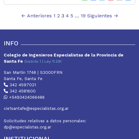
h
a
w
i
m
h
a
c
i
n
a
a
Paginación
←
Anteriores
1
2
3
4
5
…
19
Siguientes
t
e
t
→
t
i
r
s
b
t
e
l
e
de
A
o
e
r
entradas
p
o
r
e
p
k
s
INFO
t
Colegio de Ingenieros Especialistas de la Provincia de
Santa Fe
Distrito 1 | Ley 11.291
San Martín 1748 | S3000FRN
Santa Fe, Santa Fe
342 4597021
342 4581600
+5493424066486
cie1santafe@especialistas.org.ar
Solicitudes relativas a datos personales:
dp@especialistas.org.ar
INSTITUCIONAL