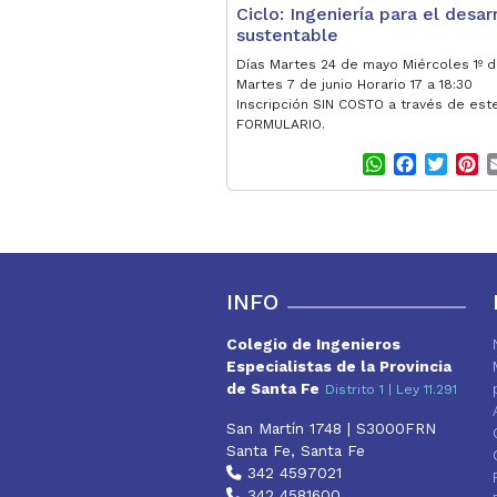
Ciclo: Ingeniería para el desar
sustentable
Días Martes 24 de mayo Miércoles 1º d
Martes 7 de junio Horario 17 a 18:30
Inscripción SIN COSTO a través de est
FORMULARIO.
W
F
T
P
h
a
w
i
a
c
i
n
t
e
t
t
s
b
t
e
A
o
e
r
p
o
r
e
INFO
p
k
s
t
Colegio de Ingenieros
Especialistas de la Provincia
de Santa Fe
Distrito 1 | Ley 11.291
San Martín 1748 | S3000FRN
Santa Fe, Santa Fe
342 4597021
342 4581600