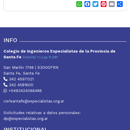
W
F
T
P
E
S
h
a
w
i
m
h
a
c
i
n
a
a
t
e
t
t
i
r
s
b
t
e
l
e
A
o
e
r
p
o
r
e
INFO
p
k
s
t
Colegio de Ingenieros Especialistas de la Provincia de
Santa Fe
Distrito 1 | Ley 11.291
San Martín 1748 | S3000FRN
Santa Fe, Santa Fe
342 4597021
342 4581600
+5493424066486
cie1santafe@especialistas.org.ar
Solicitudes relativas a datos personales:
dp@especialistas.org.ar
INSTITUCIONAL