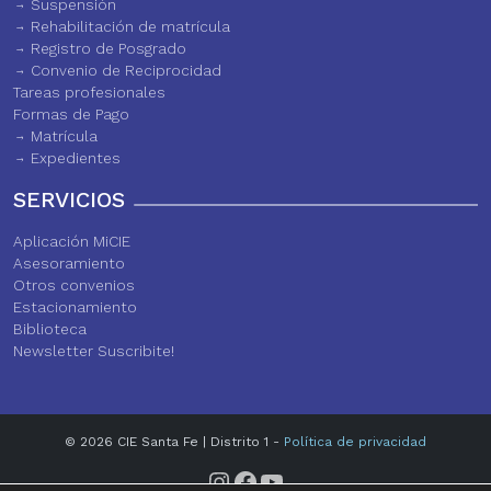
Suspensión
Rehabilitación de matrícula
Registro de Posgrado
Convenio de Reciprocidad
Tareas profesionales
Formas de Pago
Matrícula
Expedientes
SERVICIOS
Aplicación MiCIE
Asesoramiento
Otros convenios
Estacionamiento
Biblioteca
Newsletter Suscribite!
© 2026 CIE Santa Fe | Distrito 1 -
Política de privacidad
Instagram
Facebook
YouTube