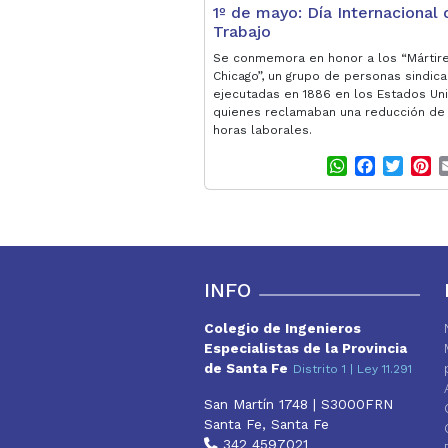
1º de mayo: Día Internacional 
Trabajo
Se conmemora en honor a los “Mártir
Chicago”, un grupo de personas sindica
ejecutadas en 1886 en los Estados Un
quienes reclamaban una reducción de 
horas laborales.
W
F
T
P
h
a
w
i
a
c
i
n
t
e
t
t
s
b
t
e
A
o
e
r
p
o
r
e
INFO
p
k
s
t
Colegio de Ingenieros
Especialistas de la Provincia
de Santa Fe
Distrito 1 | Ley 11.291
San Martín 1748 | S3000FRN
Santa Fe, Santa Fe
342 4597021