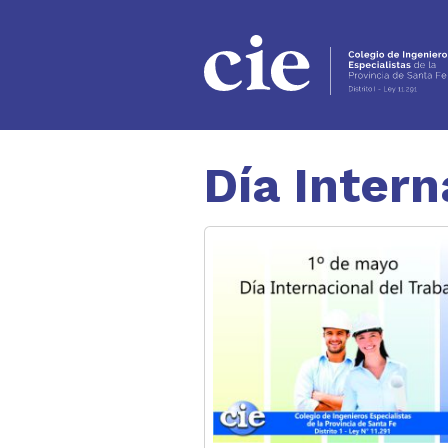
Ir al contenido principal
Día Intern