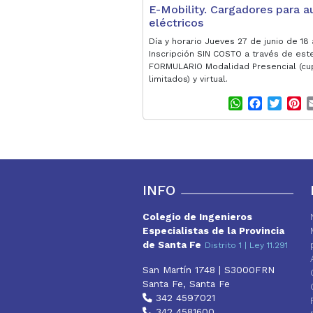
E-Mobility. Cargadores para a
eléctricos
Día y horario Jueves 27 de junio de 18 
Inscripción SIN COSTO a través de est
FORMULARIO Modalidad Presencial (cu
limitados) y virtual.
W
F
T
P
h
a
w
i
a
c
i
n
t
e
t
t
s
b
t
e
A
o
e
r
p
o
r
e
INFO
p
k
s
t
Colegio de Ingenieros
Especialistas de la Provincia
de Santa Fe
Distrito 1 | Ley 11.291
San Martín 1748 | S3000FRN
Santa Fe, Santa Fe
342 4597021
342 4581600