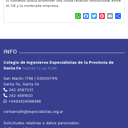
El convenio busca promover una fluida relación institucional entre
el CIE y la nombrada empresa.
W
F
T
P
E
S
h
a
w
i
m
h
a
c
i
n
a
a
t
e
t
t
i
r
s
b
t
e
l
e
A
o
e
r
p
o
r
e
INFO
p
k
s
t
Colegio de Ingenieros Especialistas de la Provincia de
Santa Fe
Distrito 1 | Ley 11.291
San Martín 1748 | S3000FRN
Santa Fe, Santa Fe
342 4597021
342 4581600
+5493424066486
cie1santafe@especialistas.org.ar
Solicitudes relativas a datos personales: