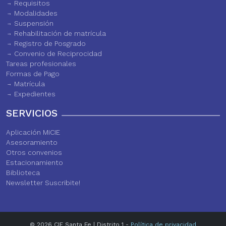
Requisitos
Modalidades
Suspensión
Rehabilitación de matrícula
Registro de Posgrado
Convenio de Reciprocidad
Tareas profesionales
Formas de Pago
Matrícula
Expedientes
SERVICIOS
Aplicación MiCIE
Asesoramiento
Otros convenios
Estacionamiento
Biblioteca
Newsletter Suscribite!
© 2026 CIE Santa Fe | Distrito 1 -
Política de privacidad