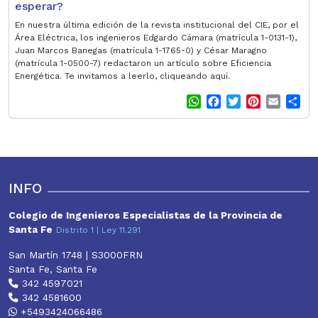
esperar?
En nuestra última edición de la revista institucional del CIE, por el
Área Eléctrica, los ingenieros Edgardo Cámara (matrícula 1-0131-1),
Juan Marcos Banegas (matrícula 1-1765-0) y César Maragno
(matrícula 1-0500-7) redactaron un artículo sobre Eficiencia
Energética. Te invitamos a leerlo, cliqueando aquí.
W
F
T
P
E
S
h
a
w
i
m
h
a
c
i
n
a
a
t
e
t
t
i
r
s
b
t
e
l
e
A
o
e
r
p
o
r
e
INFO
p
k
s
t
Colegio de Ingenieros Especialistas de la Provincia de
Santa Fe
Distrito 1 | Ley 11.291
San Martín 1748 | S3000FRN
Santa Fe, Santa Fe
342 4597021
342 4581600
+5493424066486