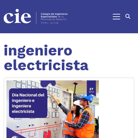
Ir al contenido principal
ingeniero
electricista