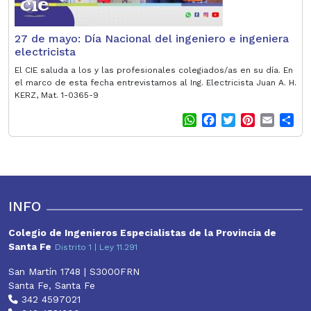
27 de mayo: Día Nacional del ingeniero e ingeniera
electricista
El CIE saluda a los y las profesionales colegiados/as en su día. En
el marco de esta fecha entrevistamos al Ing. Electricista Juan A. H.
KERZ, Mat. 1-0365-9
W
F
T
P
E
S
h
a
w
i
m
h
a
c
i
n
a
a
t
e
t
t
i
r
s
b
t
e
l
e
A
o
e
r
p
o
r
e
INFO
p
k
s
t
Colegio de Ingenieros Especialistas de la Provincia de
Santa Fe
Distrito 1 | Ley 11.291
San Martín 1748 | S3000FRN
Santa Fe, Santa Fe
342 4597021