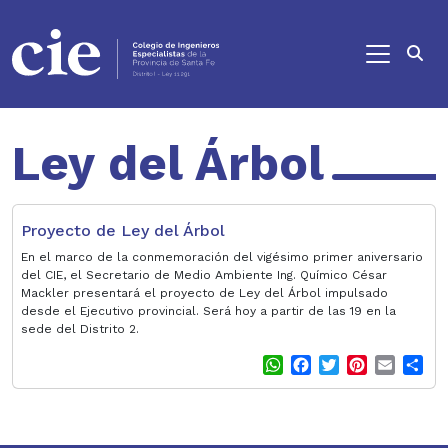
Ir al contenido principal
Ley del Árbol
Proyecto de Ley del Árbol
En el marco de la conmemoración del vigésimo primer aniversario
del CIE, el Secretario de Medio Ambiente Ing. Químico César
Mackler presentará el proyecto de Ley del Árbol impulsado
desde el Ejecutivo provincial. Será hoy a partir de las 19 en la
sede del Distrito 2.
W
F
T
P
E
S
h
a
w
i
m
h
a
c
i
n
a
a
t
e
t
t
i
r
s
b
t
e
l
e