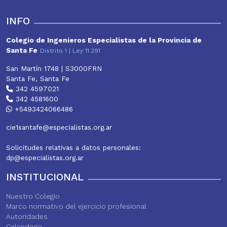
A
o
e
r
p
o
r
e
INFO
p
k
s
t
Colegio de Ingenieros Especialistas de la Provincia de
Santa Fe
Distrito 1 | Ley 11.291
San Martín 1748 | S3000FRN
Santa Fe, Santa Fe
342 4597021
342 4581600
+5493424066486
cie1santafe@especialistas.org.ar
Solicitudes relativas a datos personales:
dp@especialistas.org.ar
INSTITUCIONAL
Nuestro Colegio
Marco normativo del ejercicio profesional
Autoridades
Calendario