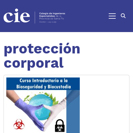
Ir al contenido principal
protección
corporal