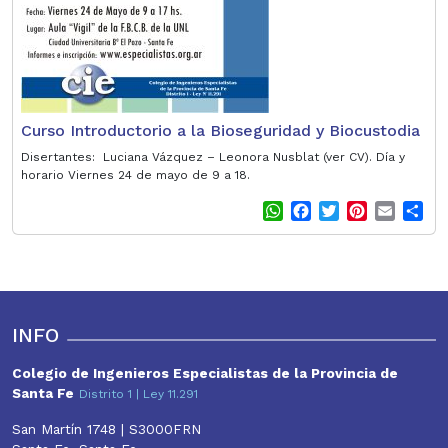
Curso Introductorio a la Bioseguridad y Biocustodia
Disertantes: Luciana Vázquez – Leonora Nusblat (ver CV). Día y
horario Viernes 24 de mayo de 9 a 18.
W
F
T
P
E
S
h
a
w
i
m
h
a
c
i
n
a
a
t
e
t
t
i
r
s
b
t
e
l
e
A
o
e
r
p
o
r
e
INFO
p
k
s
t
Colegio de Ingenieros Especialistas de la Provincia de
Santa Fe
Distrito 1 | Ley 11.291
San Martín 1748 | S3000FRN