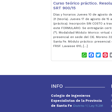
Curso teórico práctico. Resol
SRT 900/15
Días y horarios Jueves 10 de agosto de
21 (teoría). Jueves 17 de agosto de 15 a
(práctica). Inscripción SIN COSTO a tra
este FORMULARIO. Se entregarán certi
(*). Modalidad Módulo téorico: virtual 
presencial en sede del CIE. Moreno 32
Santa Fe. Módulo práctico: presencial
FRSF. Lavaisse 610, […]
W
F
T
P
h
a
w
i
a
c
i
n
t
e
t
t
s
b
t
e
A
o
e
r
p
o
r
e
INFO
p
k
s
t
Colegio de Ingenieros
Especialistas de la Provincia
de Santa Fe
Distrito 1 | Ley 11.291