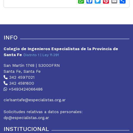
W
F
T
P
E
S
h
a
w
i
m
h
a
c
i
n
a
a
t
e
t
t
i
r
s
b
t
e
l
e
A
o
e
r
p
o
r
e
INFO
p
k
s
t
Colegio de Ingenieros Especialistas de la Provincia de
Santa Fe
Distrito 1 | Ley 11.291
San Martín 1748 | S3000FRN
Santa Fe, Santa Fe
342 4597021
342 4581600
+5493424066486
cie1santafe@especialistas.org.ar
Solicitudes relativas a datos personales:
dp@especialistas.org.ar
INSTITUCIONAL