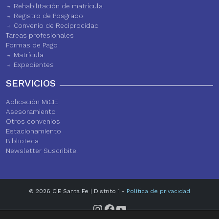
Rehabilitación de matrícula
Registro de Posgrado
Convenio de Reciprocidad
Tareas profesionales
Formas de Pago
Matrícula
Expedientes
SERVICIOS
Aplicación MiCIE
Asesoramiento
Otros convenios
Estacionamiento
Biblioteca
Newsletter Suscribite!
© 2026 CIE Santa Fe | Distrito 1 -
Política de privacidad
Instagram
Facebook
YouTube