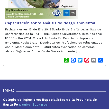
Capacitación sobre análisis de riesgo ambiental
Fechas: viernes 15, de 17 a 20. Sábado 16 de 8 a 12. Lugar: Sala de
conferencias de la FICH – UNL. Ciudad Universitaria. Ruta Nacional
N° 168 – Km 472,4. Ciudad de Santa Fe. Disertante: Ingeniera
ambiental Nadia Engler. Destinatarios: Profesionales relacionados
con el Medio Ambiente / Estudiantes avanzados de carreras
afines. Organizan: Comisión de Medio Ambiente […]
W
F
T
P
E
S
h
a
w
i
m
h
a
c
i
n
a
a
t
e
t
t
i
r
s
b
t
e
l
e
A
o
e
r
p
o
r
e
INFO
p
k
s
t
Colegio de Ingenieros Especialistas de la Provincia de
Santa Fe
Distrito 1 | Ley 11.291