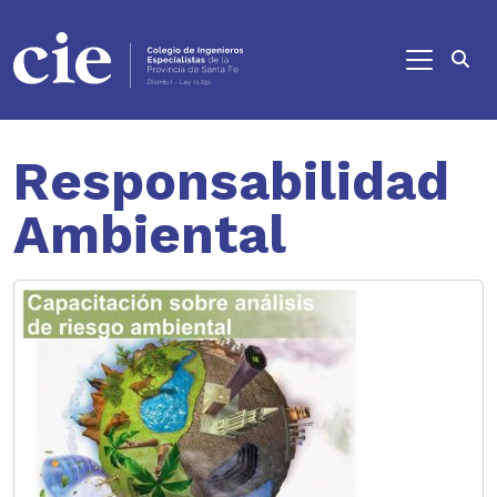
Ir al contenido principal
Responsabilidad
Ambiental