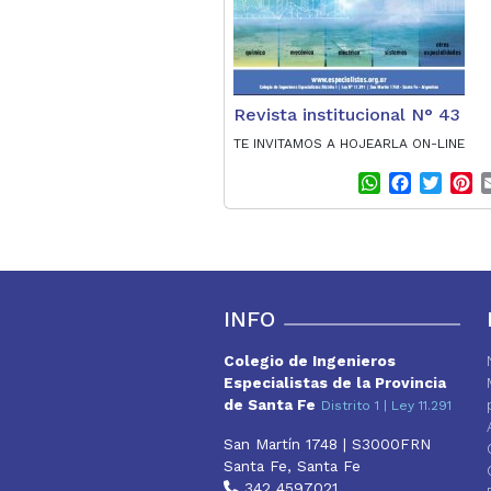
Revista institucional N° 43
TE INVITAMOS A HOJEARLA ON-LINE
W
F
T
P
h
a
w
i
a
c
i
n
t
e
t
t
s
b
t
e
A
o
e
r
p
o
r
e
INFO
p
k
s
t
Colegio de Ingenieros
Especialistas de la Provincia
de Santa Fe
Distrito 1 | Ley 11.291
San Martín 1748 | S3000FRN
Santa Fe, Santa Fe
342 4597021