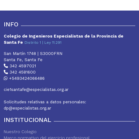
t
e
t
t
i
r
s
b
t
e
l
e
A
o
e
r
p
o
r
e
INFO
p
k
s
t
Colegio de Ingenieros Especialistas de la Provincia de
Santa Fe
Distrito 1 | Ley 11.291
San Martín 1748 | S3000FRN
Santa Fe, Santa Fe
342 4597021
342 4581600
+5493424066486
cie1santafe@especialistas.org.ar
Solicitudes relativas a datos personales:
dp@especialistas.org.ar
INSTITUCIONAL
Nuestro Colegio
Marco normativo del ejercicio profesional