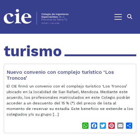
Ir al contenido principal
turismo
Nuevo convenio con complejo turístico ‘Los
Troncos’
El CIE firmó un convenio con el complejo turístico ‘Los Troncos’
ubicado en la localidad de San Rafael, Mendoza. Mediante este
acuerdo, los profesionales matriculados en este Colegio podrán
acceder a un descuento del 15 % (*) del precio de lista al
momento de reservar su estadía. Este beneficio se extiende a los
colegiados y/o su grupo […]
W
F
T
P
E
S
h
a
w
i
m
h
a
c
i
n
a
a