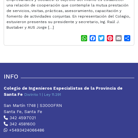
una relación de cooperación que contemple la mutua prestación
de servicios, visitas, prácticas, asesoramiento, capacitación y
fomento de actividades conjuntas. En representación del Colegio,
estuvieron presentes su presidente y secretario, Ing. Raúl J.
Bustaber y AUS Jorge […]
W
F
T
P
E
S
h
a
w
i
m
h
a
c
i
n
a
a
t
e
t
t
i
r
s
b
t
e
l
e
A
o
e
r
p
o
r
e
INFO
p
k
s
t
Colegio de Ingenieros Especialistas de la Provincia de
Santa Fe
Distrito 1 | Ley 11.291
San Martín 1748 | S3000FRN
Santa Fe, Santa Fe
342 4597021
342 4581600
+5493424066486