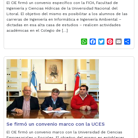
El CIE firmó un convenio específico con la FICH, Facultad de
Ingeniería y Ciencias Hídricas de la Universidad Nacional del
Litoral. El objetivo del mismo es posibilitar a los alumnos de las
carreras de Ingeniería en Informática e Ingeniería Ambiental –
dictadas en esa alta casa de estudios – realicen actividades
académicas en el Colegio de […]
W
F
T
P
E
S
h
a
w
i
m
h
a
c
i
n
a
a
t
e
t
t
i
r
s
b
t
e
l
e
A
o
e
r
p
o
r
e
p
k
s
t
Se firmó un convenio marco con la UCES
El CIE firmó un convenio marco con la Universidad de Ciencias
Empresariales y Sociales. El objetivo del mismo es establecer