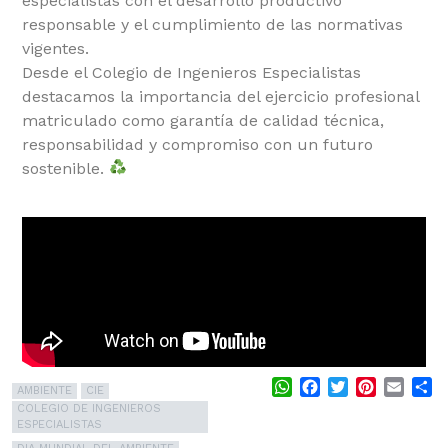
especialistas con el desarrollo productivo
responsable y el cumplimiento de las normativas
vigentes.
Desde el Colegio de Ingenieros Especialistas
destacamos la importancia del ejercicio profesional
matriculado como garantía de calidad técnica,
responsabilidad y compromiso con un futuro
sostenible.
WhatsApp
Facebook
Twitter
Pinterest
Email
S
AMBIENTE
CIE
COLEGIO DE INGENIEROS
ESPECIALISTAS