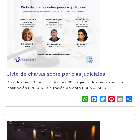
s
b
t
e
l
e
A
o
e
r
p
o
r
e
p
k
s
t
Ciclo de charlas sobre pericias judiciales
Días Jueves 23 de junio. Martes 28 de junio. Jueves 7 de julio.
Inscripción SIN COSTO a través de este FORMULARIO.
W
F
T
P
E
S
h
a
w
i
m
h
a
c
i
n
a
a
t
e
t
t
i
r
s
b
t
e
l
e
A
o
e
r
p
o
r
e