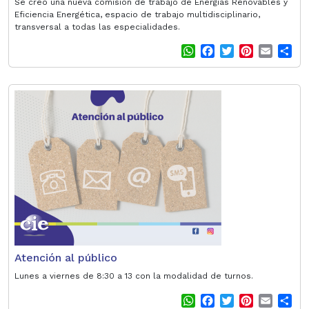
Se creó una nueva comisión de trabajo de Energías Renovables y
Eficiencia Energética, espacio de trabajo multidisciplinario,
transversal a todas las especialidades.
W
F
T
P
E
S
h
a
w
i
m
h
a
c
i
n
a
a
t
e
t
t
i
r
s
b
t
e
l
e
A
o
e
r
p
o
r
e
p
k
s
t
Atención al público
Lunes a viernes de 8:30 a 13 con la modalidad de turnos.
W
F
T
P
E
S