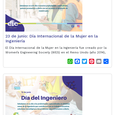
t
23 de junio: Día Internacional de la Mujer en la
Ingeniería
El Día Internacional de la Mujer en la Ingeniería fue creado por la
Women’s Engineering Society (WES) en el Reino Unido (año 2014),
W
F
T
P
E
S
h
a
w
i
m
h
a
c
i
n
a
a
t
e
t
t
i
r
s
b
t
e
l
e
A
o
e
r
p
o
r
e
p
k
s
t