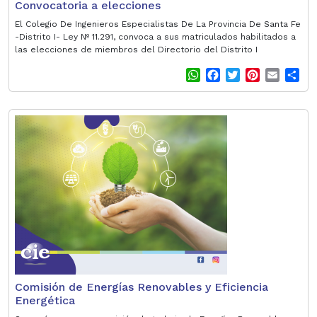
Convocatoria a elecciones
El Colegio De Ingenieros Especialistas De La Provincia De Santa Fe
-Distrito I- Ley Nº 11.291, convoca a sus matriculados habilitados a
las elecciones de miembros del Directorio del Distrito I
W
F
T
P
E
S
h
a
w
i
m
h
a
c
i
n
a
a
t
e
t
t
i
r
s
b
t
e
l
e
A
o
e
r
p
o
r
e
p
k
s
t
Comisión de Energías Renovables y Eficiencia
Energética