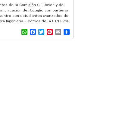
ntes de la Comisión CIE Joven y del
omunicación del Colegio compartieron
uentro con estudiantes avanzados de
era Ingeniería Eléctrica de la UTN FRSF.
W
F
T
P
E
S
h
a
w
i
m
h
a
c
i
n
a
a
t
e
t
t
i
r
s
b
t
e
l
e
A
o
e
r
p
o
r
e
p
k
s
t