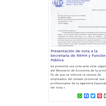
s
b
t
e
A
o
e
r
p
o
r
e
p
k
s
t
Presentación de nota a la
Secretaría de RRHH y Función
Pública
Se presentó una nota ante este organ
del Ministerio de Economía de la provi
fin de que se informe la nónima de
empleados del estado provincial que
profesionales de la Ingeniería Especial
Ver nota <
W
F
T
P
h
a
w
i
a
c
i
n