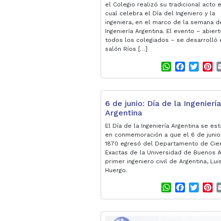
el Colegio realizó su tradicional acto 
cual celebra el Día del Ingeniero y la
ingeniera, en el marco de la semana d
Ingeniería Argentina. El evento – abiert
todos los colegiados – se desarrolló 
salón Ríos […]
W
F
T
P
h
a
w
i
a
c
i
n
t
e
t
t
6 de junio: Día de la Ingeniería
s
b
t
e
Argentina
A
o
e
r
p
o
r
e
El Día de la Ingeniería Argentina se es
p
k
s
en conmemoración a que el 6 de junio
1870 egresó del Departamento de Cie
t
Exactas de la Universidad de Buenos A
primer ingeniero civil de Argentina, Luis
Huergo.
W
F
T
P
h
a
w
i
a
c
i
n
t
e
t
t