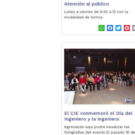
Atención al público
Lunes a viernes de 8:30 a 13 con la
modalidad de turnos.
W
F
T
P
h
a
w
i
a
c
i
n
t
e
t
t
s
b
t
e
A
o
e
r
p
o
r
e
p
k
s
t
El CIE conmemoró el Día del
Ingeniero y la Ingeniera
Ingresando aquí podrá visualizar las
fotografías del evento El pasado 16 de