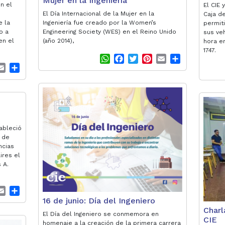
Mujer en la Ingeniería
en el
El CIE 
El Día Internacional de la Mujer en la
Caja de
e la
Ingeniería fue creado por la Women’s
permit
o a
Engineering Society (WES) en el Reino Unido
sus ve
en el
(año 2014),
hora e
1747.
W
F
T
P
E
S
E
S
h
a
w
i
m
h
m
h
a
c
i
n
a
a
a
a
t
e
t
t
i
r
i
r
s
b
t
e
l
e
l
e
A
o
e
r
p
o
r
e
p
k
s
tableció
 de
t
ncias
ires el
 A.
E
S
16 de junio: Día del Ingeniero
m
h
Charl
a
a
El Día del Ingeniero se conmemora en
CIE
i
r
homenaje a la creación de la primera carrera