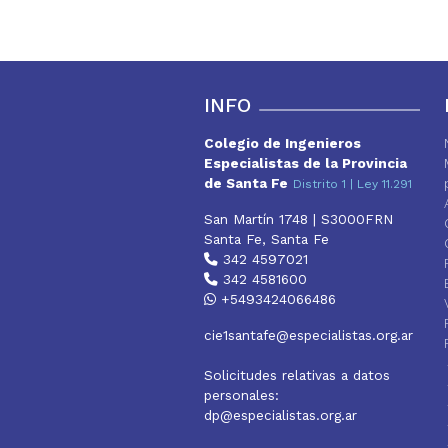
t
e
t
t
s
b
t
e
A
o
e
r
p
o
r
e
p
k
s
INFO
t
Colegio de Ingenieros
Especialistas de la Provincia
de Santa Fe
Distrito 1 | Ley 11.291
San Martín 1748 | S3000FRN
Santa Fe, Santa Fe
342 4597021
342 4581600
+5493424066486
cie1santafe@especialistas.org.ar
Solicitudes relativas a datos
personales:
dp@especialistas.org.ar