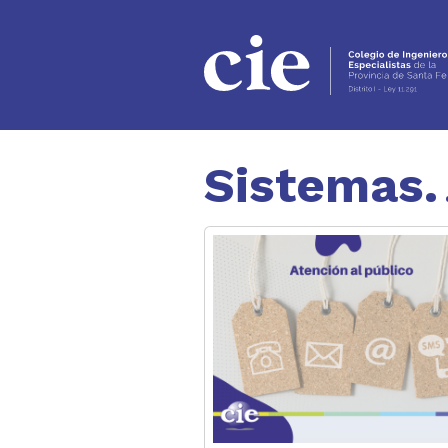
Ir al contenido principal
Sistemas.