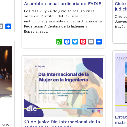
Asamblea anual ordinaria de FADIE
Ciclo
judic
Los días 23 y 24 de junio se realizó en la
sede del Distrito II del CIE la reunión
Días Ju
institucional y asamblea anual ordinaria de la
Jueves 
E
S
Federación Argentina de la Ingeniería
través
m
h
Especializada.
a
a
W
F
T
P
E
S
i
r
h
a
w
i
m
h
l
e
a
c
i
n
a
a
t
e
t
t
i
r
s
b
t
e
l
e
A
o
e
r
p
o
r
e
p
k
s
t
Estac
23 de junio: Día Internacional de la
matri
 junio