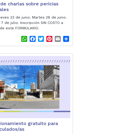
 de charlas sobre pericias
iales
eves 23 de junio. Martes 28 de junio.
7 de julio. Inscripción SIN COSTO a
 de este FORMULARIO.
W
F
T
P
E
S
h
a
w
i
m
h
a
c
i
n
a
a
t
e
t
t
i
r
s
b
t
e
l
e
A
o
e
r
p
o
r
e
p
k
s
t
ionamiento gratuito para
culados/as