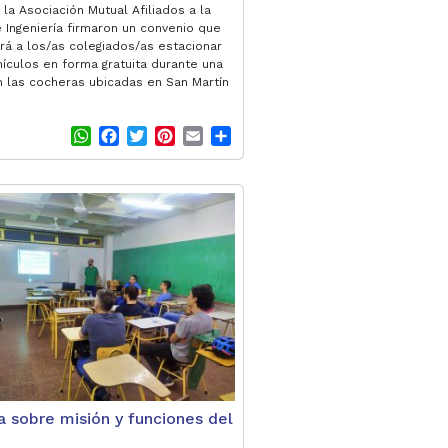
y la Asociación Mutual Afiliados a la
 Ingeniería firmaron un convenio que
irá a los/as colegiados/as estacionar
hículos en forma gratuita durante una
n las cocheras ubicadas en San Martín
W
F
T
P
E
S
h
a
w
i
m
h
a
c
i
n
a
a
t
e
t
t
i
r
s
b
t
e
l
e
A
o
e
r
p
o
r
e
p
k
s
t
a sobre misión y funciones del