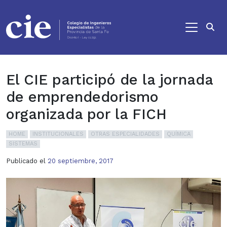
Ir al contenido principal
El CIE participó de la jornada
de emprendedorismo
organizada por la FICH
HOME
INSTITUCIONALES
OTRAS ESPECIALIDADES
QUÍMICA
SISTEMAS
Publicado el
20 septiembre, 2017