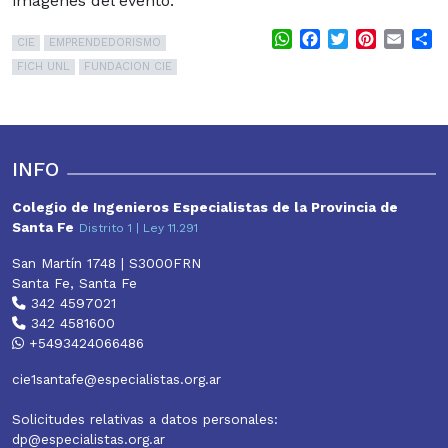
imágenes del evento.
WhatsApp
Facebook
Twitter
Pinterest
Email
S
CIE
EMPRENDEDORISMO
FICH UNL
FUNDACION CIE
INFO
Colegio de Ingenieros Especialistas de la Provincia de
Santa Fe
Distrito 1 | Ley 11.291
San Martín 1748 | S3000FRN
Santa Fe, Santa Fe
342 4597021
342 4581600
+5493424066486
cie1santafe@especialistas.org.ar
Solicitudes relativas a datos personales:
dp@especialistas.org.ar