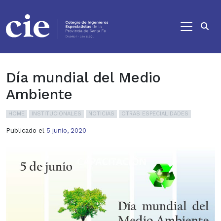
Ir al contenido principal
Día mundial del Medio
Ambiente
HOME
INSTITUCIONALES
NOTICIAS
OTRAS ESPECIALIDADES
Publicado el
5 junio, 2020