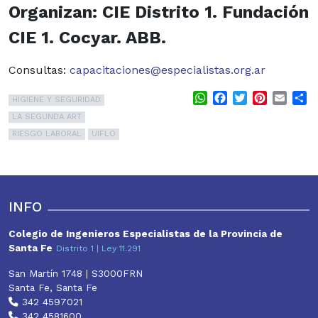
Organizan: CIE Distrito 1. Fundación
CIE 1. Cocyar. ABB.
Consultas:
capacitaciones@
especialistas.org.ar
WhatsApp
Facebook
Twitter
Pinterest
Email
S
HIGIENE Y SEGURIDAD
LA SEGUNDA ART
RIESGO LABORAL
UIFLO
INFO
Colegio de Ingenieros Especialistas de la Provincia de
Santa Fe
Distrito 1 | Ley 11.291
San Martín 1748 | S3000FRN
Santa Fe, Santa Fe
342 4597021
342 4581600