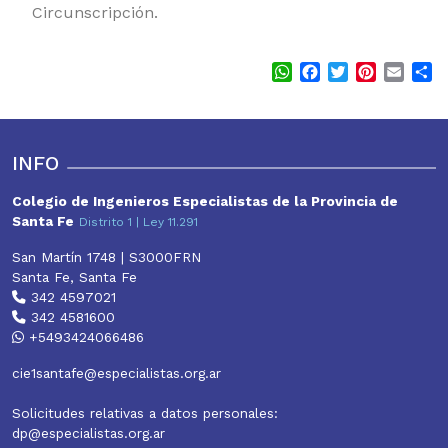
Circunscripción.
WhatsApp
Facebook
Twitter
Pinterest
Email
S
INFO
Colegio de Ingenieros Especialistas de la Provincia de
Santa Fe
Distrito 1 | Ley 11.291
San Martín 1748 | S3000FRN
Santa Fe, Santa Fe
342 4597021
342 4581600
+5493424066486
cie1santafe@especialistas.org.ar
Solicitudes relativas a datos personales:
dp@especialistas.org.ar