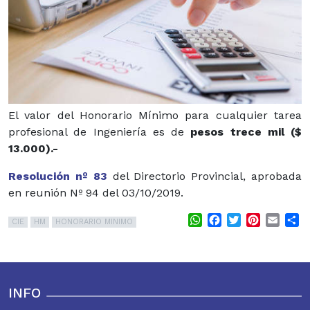
El valor del Honorario Mínimo para cualquier tarea
profesional de Ingeniería es de
pesos trece mil ($
13.000).-
Resolución nº 83
del Directorio Provincial, aprobada
en reunión Nº 94 del 03/10/2019.
WhatsApp
Facebook
Twitter
Pinterest
Email
S
CIE
HM
HONORARIO MINIMO
INFO