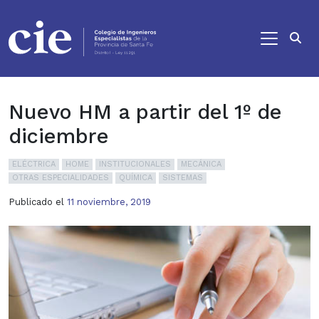
Ir al contenido principal
Nuevo HM a partir del 1º de
diciembre
ELÉCTRICA
HOME
INSTITUCIONALES
MECÁNICA
OTRAS ESPECIALIDADES
QUÍMICA
SISTEMAS
Publicado el
11 noviembre, 2019