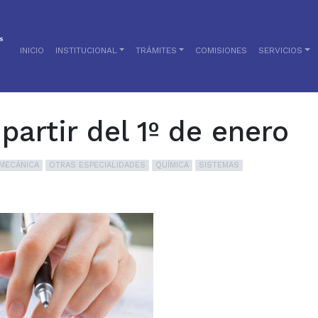
INICIO
INSTITUCIONAL
TRÁMITES
COMISIONES
SERVICIOS
artir del 1º de enero
MECÁNICA
OTRAS ESPECIALIDADES
QUÍMICA
SISTEMAS