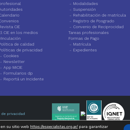
profesional
Modalidades
Autoridades
Suspensión
Calendario
Rehabilitación de matrícula
Convenios
Registro de Posgrado
Revista CIE
Convenio de Reciprocidad
El CIE en los medios
Tareas profesionales
Vinculación
Formas de Pago
Política de calidad
Matrícula
Políticas de privacidad
Expedientes
Cookies
Newsletter
App MiCIE
Formularios dp
Reportá un Incidente
a de privacidad
 en su sitio web
para garantizar
https://especialistas.org.ar/