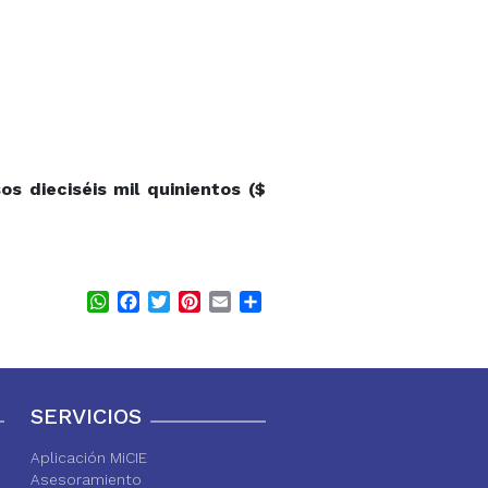
s dieciséis mil quinientos ($
WhatsApp
Facebook
Twitter
Pinterest
Email
Share
SERVICIOS
Aplicación MiCIE
Asesoramiento