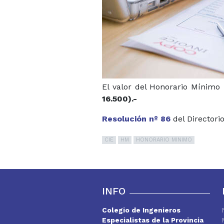
El valor del Honorario Mínimo 
16.500).-
Resolución nº 86
del Directori
CIE
HM
HONORARIO MINIMO
INFO
Colegio de Ingenieros
Especialistas de la Provincia