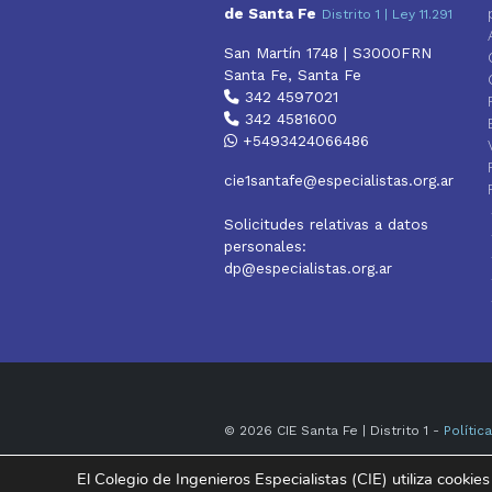
de Santa Fe
Distrito 1 | Ley 11.291
San Martín 1748 | S3000FRN
Santa Fe, Santa Fe
342 4597021
342 4581600
+5493424066486
cie1santafe@especialistas.org.ar
Solicitudes relativas a datos
personales:
dp@especialistas.org.ar
© 2026 CIE Santa Fe | Distrito 1 -
Polític
El Colegio de Ingenieros Especialistas (CIE) utiliza cookies
Instagram
Facebook
YouTube