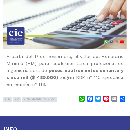
A partir del 1º de noviembre, el valor del Honorario
Mínimo (HM) para cualquier tarea profesional de
Ingeniería será de
pesos cuatrocientos ochenta y
cinco mil ($ 485.000)
según RDP nº 115 aprobada
en reunión nº 118.
WhatsApp
Facebook
Twitter
Pinterest
Email
S
CIE
HM
HONORARIO MINIMO
INFO