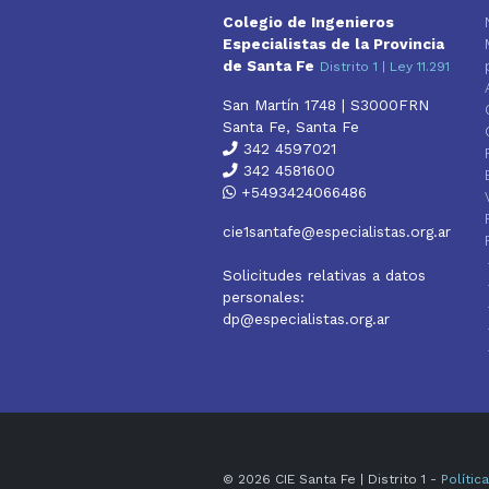
Colegio de Ingenieros
Especialistas de la Provincia
de Santa Fe
Distrito 1 | Ley 11.291
San Martín 1748 | S3000FRN
Santa Fe, Santa Fe
342 4597021
342 4581600
+5493424066486
cie1santafe@especialistas.org.ar
Solicitudes relativas a datos
personales:
dp@especialistas.org.ar
© 2026 CIE Santa Fe | Distrito 1 -
Polític