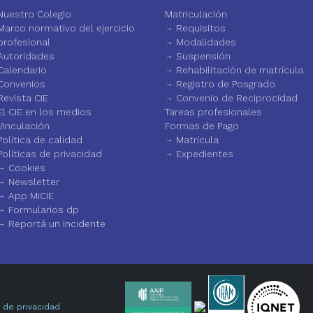
Nuestro Colegio
Matriculación
Marco normativo del ejercicio
Requisitos
profesional
Modalidades
Autoridades
Suspensión
Calendario
Rehabilitación de matrícula
Convenios
Registro de Posgrado
Revista CIE
Convenio de Reciprocidad
El CIE en los medios
Tareas profesionales
Vinculación
Formas de Pago
Política de calidad
Matrícula
Políticas de privacidad
Expedientes
Cookies
Newsletter
App MiCIE
Formularios dp
Reportá un Incidente
a de privacidad