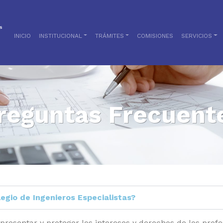
INICIO
INSTITUCIONAL
TRÁMITES
COMISIONES
SERVICIOS
reguntas Frecuent
legio de Ingenieros Especialistas?
presentar y proteger los intereses y derechos de los profe