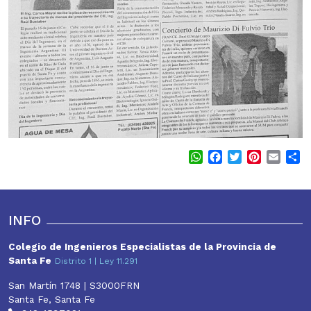
WhatsApp
Facebook
Twitter
Pinterest
Email
S
INFO
Colegio de Ingenieros Especialistas de la Provincia de
Santa Fe
Distrito 1 | Ley 11.291
San Martín 1748 | S3000FRN
Santa Fe, Santa Fe