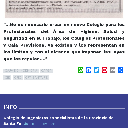
“…No es necesario crear un nuevo Colegio para los
Profesionales del Área de Higiene, Salud y
Seguridad en el Trabajo, los Colegios Profesionales
y Caja Previsional ya existen y los representan en
los límites y con el alcance que imponen las leyes
que los regulan….”
WhatsApp
Facebook
Twitter
Pinterest
Email
S
CAJA DE INGENIERÍA
CAPSF
CIE
CPIC
CPT SANTA FE
INFO
Colegio de Ingenieros Especialistas de la Provincia de
Santa Fe
Distrito 1 | Ley 11.291