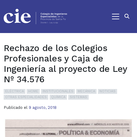
Ir al contenido principal
Rechazo de los Colegios
Profesionales y Caja de
Ingeniería al proyecto de Ley
Nº 34.576
ELÉCTRICA
HOME
INSTITUCIONALES
MECÁNICA
NOTICIAS
OTRAS ESPECIALIDADES
QUÍMICA
SISTEMAS
Publicado el
9 agosto, 2018