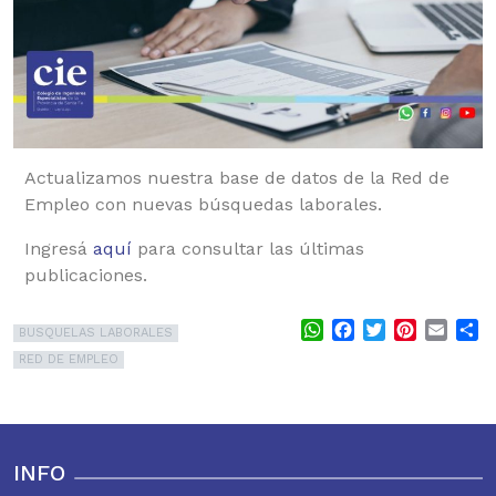
Actualizamos nuestra base de datos de la Red de
Empleo con nuevas búsquedas laborales.
Ingresá
aquí
para consultar las últimas
publicaciones.
WhatsApp
Facebook
Twitter
Pinterest
Email
S
BUSQUELAS LABORALES
RED DE EMPLEO
INFO