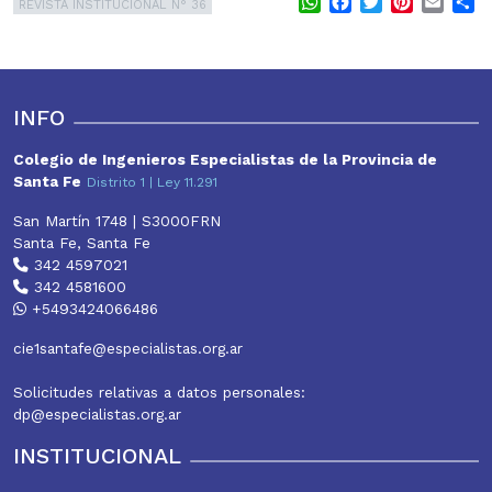
WhatsApp
Facebook
Twitter
Pinterest
Email
S
REVISTA INSTITUCIONAL N° 36
INFO
Colegio de Ingenieros Especialistas de la Provincia de
Santa Fe
Distrito 1 | Ley 11.291
San Martín 1748 | S3000FRN
Santa Fe, Santa Fe
342 4597021
342 4581600
+5493424066486
cie1santafe@especialistas.org.ar
Solicitudes relativas a datos personales:
dp@especialistas.org.ar
INSTITUCIONAL