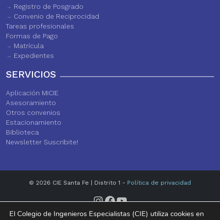
Registro de Posgrado
Convenio de Reciprocidad
Tareas profesionales
Formas de Pago
Matrícula
Expedientes
SERVICIOS
Aplicación MiCIE
Asesoramiento
Otros convenios
Estacionamiento
Biblioteca
Newsletter Suscribite!
© 2026 CIE Santa Fe | Distrito 1 -
Política de privacidad
Instagram
Facebook
YouTube
El Colegio de Ingenieros Especialistas (CIE) utiliza cookies en