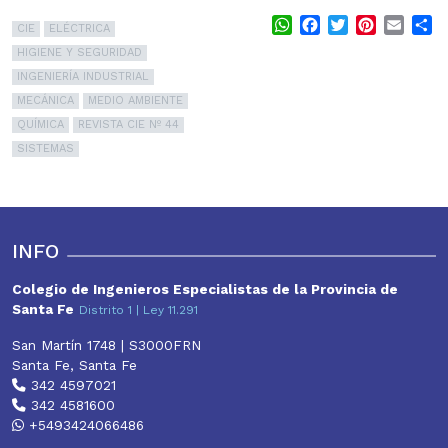
WhatsApp
Facebook
Twitter
Pinterest
Email
S
CIE
ELÉCTRICA
HIGIENE Y SEGURIDAD
INGENIERÍA INDUSTRIAL
MECÁNICA
MEDIO AMBIENTE
QUÍMICA
REVISTA CIE Nº 44
SISTEMAS
INFO
Colegio de Ingenieros Especialistas de la Provincia de
Santa Fe
Distrito 1 | Ley 11.291
San Martín 1748 | S3000FRN
Santa Fe, Santa Fe
342 4597021
342 4581600
+5493424066486