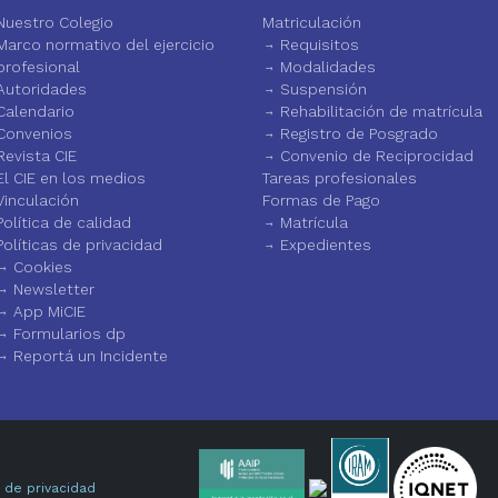
Nuestro Colegio
Matriculación
Marco normativo del ejercicio
Requisitos
profesional
Modalidades
Autoridades
Suspensión
Calendario
Rehabilitación de matrícula
Convenios
Registro de Posgrado
Revista CIE
Convenio de Reciprocidad
El CIE en los medios
Tareas profesionales
Vinculación
Formas de Pago
Política de calidad
Matrícula
Políticas de privacidad
Expedientes
Cookies
Newsletter
App MiCIE
Formularios dp
Reportá un Incidente
a de privacidad