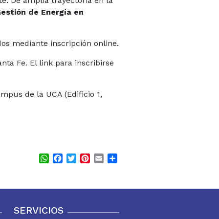
e. De amplia trayectoria en la
estión de Energía en
dos mediante inscripción online.
ta Fe. El link para inscribirse
ampus de la UCA (Edificio 1,
WhatsApp
Facebook
Twitter
Pinterest
Email
Share
SERVICIOS