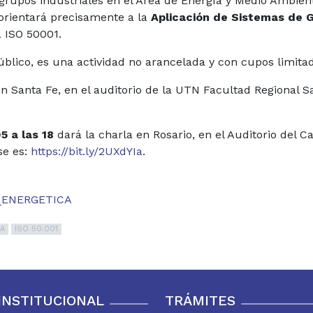
grupos industriales en el Área de Energía y Medio Ambient
e orientará precisamente a la
Aplicación de Sistemas de G
 ISO 50001.
público, es una actividad no arancelada y con cupos limita
n Santa Fe, en el auditorio de la UTN Facultad Regional San
5 a las 18
dará la charla en Rosario, en el Auditorio del C
se es:
https://bit.ly/2UXdYIa
.
ÍA
ISO 50.001
INSTITUCIONAL
TRÁMITES