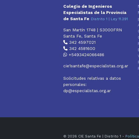
Colegio de Ingenieros
Especialistas de la Provincia
de Santa Fe
Distrito 1 | Ley 11.291
San Martín 1748 | S3000FRN
Santa Fe, Santa Fe
342 4597021
342 4581600
+5493424066486
cie1santafe@especialistas.org.ar
Solicitudes relativas a datos
personales:
dp@especialistas.org.ar
© 2026 CIE Santa Fe | Distrito 1 -
Polític