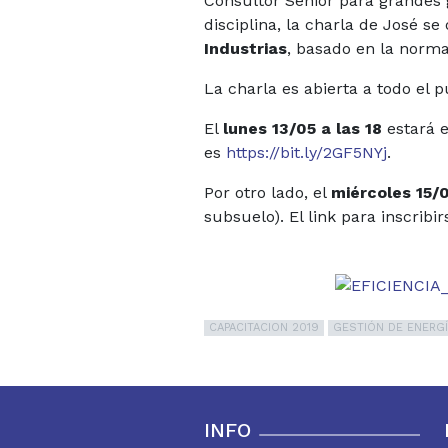
Consultor Sénior para grandes 
disciplina, la charla de José s
Industrias
, basado en la norma
La charla es abierta a todo el 
El
lunes 13/05 a las 18
estará e
es
https://bit.ly/2GF5NYj
.
Por otro lado, el
miércoles 15/0
subsuelo). El link para inscribir
CAPACITACION 2019
GESTIÓN DE ENERG
INFO