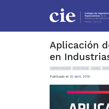
Ir al contenido principal
Aplicación 
en Industria
CAPACITACIÓN
ELÉCTRICA
HOME
NOT
Publicado el
30 abril, 2019