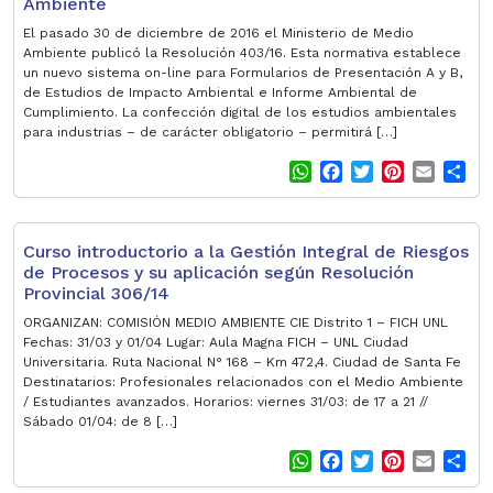
Ambiente
El pasado 30 de diciembre de 2016 el Ministerio de Medio
Ambiente publicó la Resolución 403/16. Esta normativa establece
un nuevo sistema on-line para Formularios de Presentación A y B,
de Estudios de Impacto Ambiental e Informe Ambiental de
Cumplimiento. La confección digital de los estudios ambientales
para industrias – de carácter obligatorio – permitirá […]
W
F
T
P
E
S
h
a
w
i
m
h
a
c
i
n
a
a
t
e
t
t
i
r
Curso introductorio a la Gestión Integral de Riesgos
s
b
t
e
l
e
de Procesos y su aplicación según Resolución
A
o
e
r
Provincial 306/14
p
o
r
e
p
k
s
ORGANIZAN: COMISIÓN MEDIO AMBIENTE CIE Distrito 1 – FICH UNL
Fechas: 31/03 y 01/04 Lugar: Aula Magna FICH – UNL Ciudad
t
Universitaria. Ruta Nacional N° 168 – Km 472,4. Ciudad de Santa Fe
Destinatarios: Profesionales relacionados con el Medio Ambiente
/ Estudiantes avanzados. Horarios: viernes 31/03: de 17 a 21 //
Sábado 01/04: de 8 […]
W
F
T
P
E
S
h
a
w
i
m
h