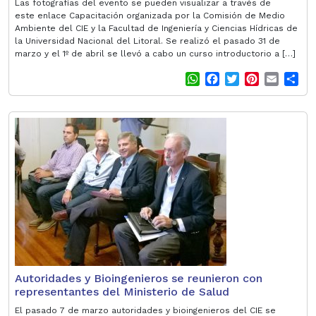
Las fotografías del evento se pueden visualizar a través de
este enlace Capacitación organizada por la Comisión de Medio
Ambiente del CIE y la Facultad de Ingeniería y Ciencias Hídricas de
la Universidad Nacional del Litoral. Se realizó el pasado 31 de
marzo y el 1º de abril se llevó a cabo un curso introductorio a […]
W
F
T
P
E
S
h
a
w
i
m
h
a
c
i
n
a
a
t
e
t
t
i
r
s
b
t
e
l
e
A
o
e
r
p
o
r
e
p
k
s
t
Autoridades y Bioingenieros se reunieron con
representantes del Ministerio de Salud
El pasado 7 de marzo autoridades y bioingenieros del CIE se