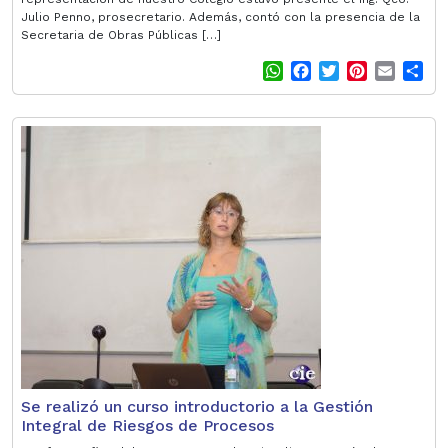
Julio Penno, prosecretario. Además, contó con la presencia de la
Secretaria de Obras Públicas […]
W
F
T
P
E
S
h
a
w
i
m
h
a
c
i
n
a
a
t
e
t
t
i
r
s
b
t
e
l
e
A
o
e
r
p
o
r
e
p
k
s
t
Se realizó un curso introductorio a la Gestión
Integral de Riesgos de Procesos