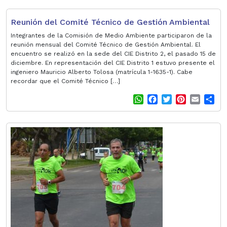
a
c
i
n
a
a
t
e
t
t
i
r
Reunión del Comité Técnico de Gestión Ambiental
s
b
t
e
l
e
A
o
e
r
Integrantes de la Comisión de Medio Ambiente participaron de la
p
o
r
e
reunión mensual del Comité Técnico de Gestión Ambiental. El
encuentro se realizó en la sede del CIE Distrito 2, el pasado 15 de
p
k
s
diciembre. En representación del CIE Distrito 1 estuvo presente el
t
ingeniero Mauricio Alberto Tolosa (matrícula 1-1635-1). Cabe
recordar que el Comité Técnico […]
W
F
T
P
E
S
h
a
w
i
m
h
a
c
i
n
a
a
t
e
t
t
i
r
s
b
t
e
l
e
A
o
e
r
p
o
r
e
p
k
s
t