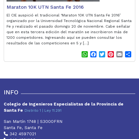
Maraton 10K UTN Santa Fe 2016
El CIE auspició el tradicional ‘Maraton 10K UTN Santa Fe 2016’
organizado por la Universidad Tecnológica Nacional Regional Santa
Fe y realizado el pasado domingo 20 de noviembre. Cabe señalar
que en esta tercera edición del maratón se inscribieron más de
1200 competidores. Ingresando aquí se pueden consultar los
resultados de las competiciones en 5 y […]
W
F
T
P
E
S
h
a
w
i
m
h
a
c
i
n
a
a
t
e
t
t
i
r
s
b
t
e
l
e
A
o
e
r
p
o
r
e
INFO
p
k
s
t
Colegio de Ingenieros Especialistas de la Provincia de
Santa Fe
Distrito 1 | Ley 11.291
San Martín 1748 | S3000FRN
Santa Fe, Santa Fe
342 4597021