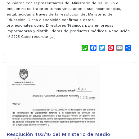
reunieron con representantes del Ministerio de Salud. En el
encuentro se trataron temas vinculados a sus incumbencias,
establecidas a través de la resolución del Ministerio de
Educación. Dicha disposición confirma a estos
profesionales como Directores Técnicos para empresas
importadoras y distribuidoras de productos médicos. Resolución
nº 2225 Cabe recordar […]
W
F
T
P
E
S
h
a
w
i
m
h
a
c
i
n
a
a
t
e
t
t
i
r
s
b
t
e
l
e
A
o
e
r
p
o
r
e
p
k
s
t
Resolución 403/16 del Ministerio de Medio