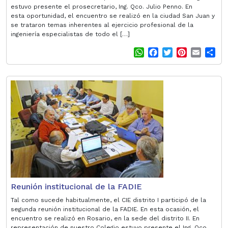
estuvo presente el prosecretario, Ing. Qco. Julio Penno. En
esta oportunidad, el encuentro se realizó en la ciudad San Juan y
se trataron temas inherentes al ejercicio profesional de la
ingeniería especialistas de todo el […]
W
F
T
P
E
S
h
a
w
i
m
h
a
c
i
n
a
a
t
e
t
t
i
r
s
b
t
e
l
e
A
o
e
r
p
o
r
e
p
k
s
t
Reunión institucional de la FADIE
Tal como sucede habitualmente, el CIE distrito I participó de la
segunda reunión institucional de la FADIE. En esta ocasión, el
encuentro se realizó en Rosario, en la sede del distrito II. En
representación de nuestro Colegio estuvo presente el Ing. Qco.