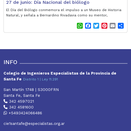
27 de junio: Día Nacional del biólogo
El Día del Biólogo conmemora el impulso a un Museo de Historia
Natural, y señala a Bernardino Rivadavia como su mentor,
W
F
T
P
E
S
h
a
w
i
m
h
a
c
i
n
a
a
t
e
t
t
i
r
s
b
t
e
l
e
A
o
e
r
p
o
r
e
INFO
p
k
s
t
Colegio de Ingenieros Especialistas de la Provincia de
Santa Fe
Distrito 1 | Ley 11.291
San Martín 1748 | S3000FRN
Santa Fe, Santa Fe
342 4597021
342 4581600
+5493424066486
cie1santafe@especialistas.org.ar