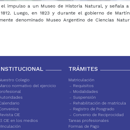
 el impulso a un Museo de Historia Natural, y señala a
1812. Luego, en 1823 y durante el gobierno de Martín
mente denominado Museo Argentino de Ciencias Natura
INSTITUCIONAL
TRÁMITES
Nuestro Colegio
Matriculación
Marco normativo del ejercicio
Requisitos
profesional
Modalidades
Autoridades
Suspensión
Calendario
Rehabilitación de matrícula
Convenios
Registro de Posgrado
Revista CIE
Convenio de Reciprocidad
El CIE en los medios
Tareas profesionales
Vinculación
Formas de Pago