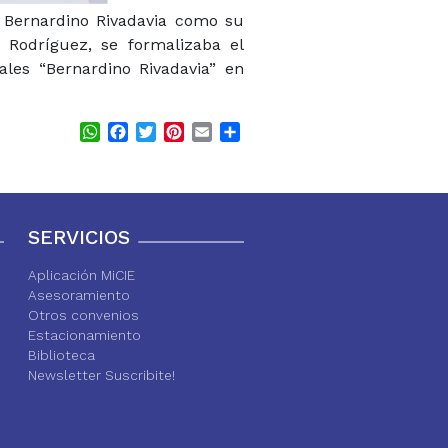
 Bernardino Rivadavia como su
 Rodríguez, se formalizaba el
les “Bernardino Rivadavia” en
WhatsApp
Facebook
Twitter
Pinterest
Email
Share
SERVICIOS
Aplicación MiCIE
Asesoramiento
Otros convenios
Estacionamiento
Biblioteca
Newsletter Suscribite!