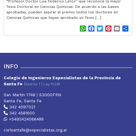
“Profesor Doctor Luis Federico Leloir” que reconoce la mejor
Tesis Doctoral en Ciencias Químicas. De acuerdo a las bases
aprobadas, pueden aspirar al premio todos los doctores en
Ciencias Químicas que hayan aprobado su Tesis […]
W
F
T
P
E
S
h
a
w
i
m
h
a
c
i
n
a
a
t
e
t
t
i
r
s
b
t
e
l
e
A
o
e
r
p
o
r
e
INFO
p
k
s
t
Colegio de Ingenieros Especialistas de la Provincia de
Santa Fe
Distrito 1 | Ley 11.291
San Martín 1748 | S3000FRN
Santa Fe, Santa Fe
342 4597021
342 4581600
+5493424066486
cie1santafe@especialistas.org.ar