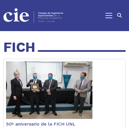
Ir al contenido principal
FICH
50º aniversario de la FICH UNL