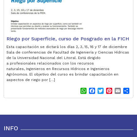
t
Riego por Superficie, curso de Posgrado en la FICH
Esta capacitación se dictará los días 2, 3, 15, 16 y 17 de diciembre
Sala de conferencias de Facultad de Ingeniería y Ciencias Hídricas
de la Universidad Nacional del Litoral. Está dirigido
a profesionales relacionados con los recursos
naturales, Ingenieros en Recursos Hídricos e Ingenieros
Agrónomos. El objetivo del curso es brindar capacitación en
aspectos de riego por […]
W
F
T
P
E
S
h
a
w
i
m
h
a
c
i
n
a
a
t
e
t
t
i
r
s
b
t
e
l
e
A
o
e
r
p
o
r
e
INFO
p
k
s