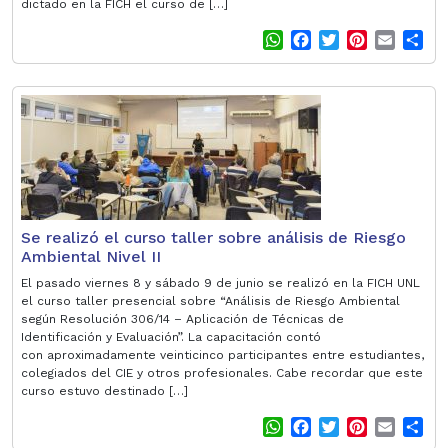
dictado en la FICH el curso de […]
W
F
T
P
E
S
h
a
w
i
m
h
a
c
i
n
a
a
t
e
t
t
i
r
s
b
t
e
l
e
A
o
e
r
p
o
r
e
p
k
s
t
Se realizó el curso taller sobre análisis de Riesgo
Ambiental Nivel II
El pasado viernes 8 y sábado 9 de junio se realizó en la FICH UNL
el curso taller presencial sobre “Análisis de Riesgo Ambiental
según Resolución 306/14 – Aplicación de Técnicas de
Identificación y Evaluación”. La capacitación contó
con aproximadamente veinticinco participantes entre estudiantes,
colegiados del CIE y otros profesionales. Cabe recordar que este
curso estuvo destinado […]
W
F
T
P
E
S
h
a
w
i
m
h