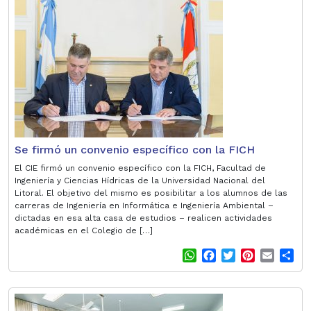
t
e
t
t
i
r
s
b
t
e
l
e
A
o
e
r
p
o
r
e
p
k
s
t
Se firmó un convenio específico con la FICH
El CIE firmó un convenio específico con la FICH, Facultad de
Ingeniería y Ciencias Hídricas de la Universidad Nacional del
Litoral. El objetivo del mismo es posibilitar a los alumnos de las
carreras de Ingeniería en Informática e Ingeniería Ambiental –
dictadas en esa alta casa de estudios – realicen actividades
académicas en el Colegio de […]
W
F
T
P
E
S
h
a
w
i
m
h
a
c
i
n
a
a
t
e
t
t
i
r
s
b
t
e
l
e