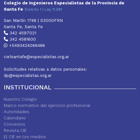
t
Colegio de Ingenieros Especialistas de la Provincia de
Santa Fe
Distrito 1 | Ley 11.291
San Martín 1748 | S3000FRN
Santa Fe, Santa Fe
342 4597021
342 4581600
+5493424066486
cie1santafe@especialistas.org.ar
Solicitudes relativas a datos personales:
dp@especialistas.org.ar
INSTITUCIONAL
Nuestro Colegio
Marco normativo del ejercicio profesional
Autoridades
Calendario
Convenios
Revista CIE
El CIE en los medios