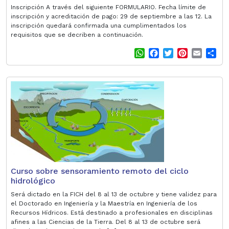
Inscripción A través del siguiente FORMULARIO. Fecha límite de
inscripción y acreditación de pago: 29 de septiembre a las 12. La
inscripción quedará confirmada una cumplimentados los
requisitos que se decriben a continuación.
W
F
T
P
E
S
h
a
w
i
m
h
a
c
i
n
a
a
t
e
t
t
i
r
s
b
t
e
l
e
A
o
e
r
p
o
r
e
p
k
s
t
Curso sobre sensoramiento remoto del ciclo
hidrológico
Será dictado en la FICH del 8 al 13 de octubre y tiene validez para
el Doctorado en Ingeniería y la Maestría en Ingeniería de los
Recursos Hídricos. Está destinado a profesionales en disciplinas
afines a las Ciencias de la Tierra. Del 8 al 13 de octubre será