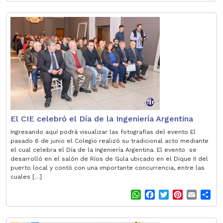
a
c
i
n
a
a
t
e
t
t
i
r
s
b
t
e
l
e
A
o
e
r
p
o
r
e
p
k
s
t
El CIE celebró el Día de la Ingeniería Argentina
Ingresando aquí podrá visualizar las fotografías del evento El
pasado 6 de junio el Colegio realizó su tradicional acto mediante
el cual celebra el Día de la Ingeniería Argentina. El evento se
desarrolló en el salón de Ríos de Gula ubicado en el Dique II del
puerto local y contó con una importante concurrencia, entre las
cuales […]
W
F
T
P
E
S
h
a
w
i
m
h
a
c
i
n
a
a