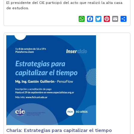
El presidente del CIE participó del acto que realizó la alta casa
de estudios.
W
F
T
P
E
S
h
a
w
i
m
h
a
c
i
n
a
a
t
e
t
t
i
r
s
b
t
e
l
e
A
o
e
r
p
o
r
e
p
k
s
t
Charla: Estrategias para capitalizar el tiempo