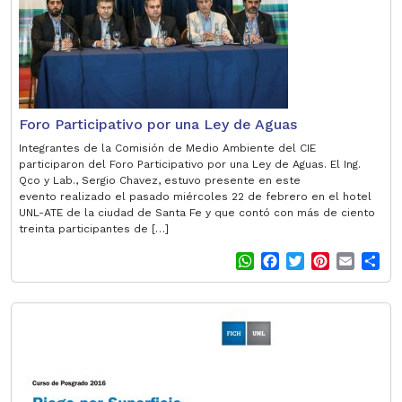
p
o
r
e
p
k
s
t
Foro Participativo por una Ley de Aguas
Integrantes de la Comisión de Medio Ambiente del CIE
participaron del Foro Participativo por una Ley de Aguas. El Ing.
Qco y Lab., Sergio Chavez, estuvo presente en este
evento realizado el pasado miércoles 22 de febrero en el hotel
UNL-ATE de la ciudad de Santa Fe y que contó con más de ciento
treinta participantes de […]
W
F
T
P
E
S
h
a
w
i
m
h
a
c
i
n
a
a
t
e
t
t
i
r
s
b
t
e
l
e
A
o
e
r
p
o
r
e
p
k
s