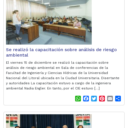
A
o
e
r
p
o
r
e
p
k
s
t
Se realizó la capacitación sobre análisis de riesgo
ambiental
El viernes 15 de diciembre se realizó la capacitación sobre
análisis de riesgo ambiental en Sala de conferencias de la
Facultad de Ingeniería y Ciencias Hídricas de la Universidad
Nacional del Litoral ubicada en la Ciudad Universitaria. Disertante
y autoridades La capacitación estuvo a cargo de la ingeniera
ambiental Nadia Engler. En tanto, por el CIE estuvo […]
W
F
T
P
E
S
h
a
w
i
m
h
a
c
i
n
a
a
t
e
t
t
i
r
s
b
t
e
l
e
A
o
e
r