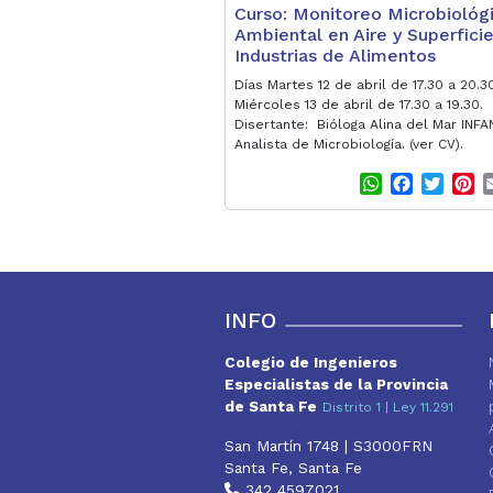
Curso: Monitoreo Microbiológ
Ambiental en Aire y Superfici
Industrias de Alimentos
Días Martes 12 de abril de 17.30 a 20.3
Miércoles 13 de abril de 17.30 a 19.30.
Disertante: Bióloga Alina del Mar INFA
Analista de Microbiología. (ver CV).
W
F
T
P
h
a
w
i
a
c
i
n
t
e
t
t
s
b
t
e
A
o
e
r
p
o
r
e
INFO
p
k
s
t
Colegio de Ingenieros
Especialistas de la Provincia
de Santa Fe
Distrito 1 | Ley 11.291
San Martín 1748 | S3000FRN
Santa Fe, Santa Fe
342 4597021