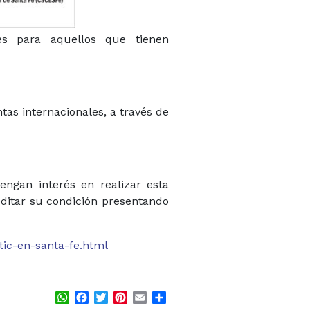
és para aquellos que tienen
tas internacionales, a través de
tengan interés en realizar esta
reditar su condición presentando
tic-en-santa-fe.html
WhatsApp
Facebook
Twitter
Pinterest
Email
Share