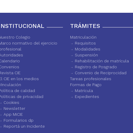
INSTITUCIONAL
TRÁMITES
Nuestro Colegio
Matriculación
Marco normativo del ejercicio
Requisitos
profesional
Modalidades
Autoridades
Suspensión
Calendario
Rehabilitación de matrícula
Convenios
Registro de Posgrado
Revista CIE
Convenio de Reciprocidad
El CIE en los medios
Tareas profesionales
Vinculación
Formas de Pago
Política de calidad
Matrícula
Políticas de privacidad
Expedientes
Cookies
Newsletter
App MiCIE
Formularios dp
Reportá un Incidente